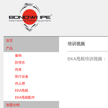
首页
培训视频
关于我们
产品
联系我们
服饰
EKA甩棍培训视频：
防弹衣
拘束
医疗设备
停止牌
EKA甩棍
EKA甩棍配件
加盟分销