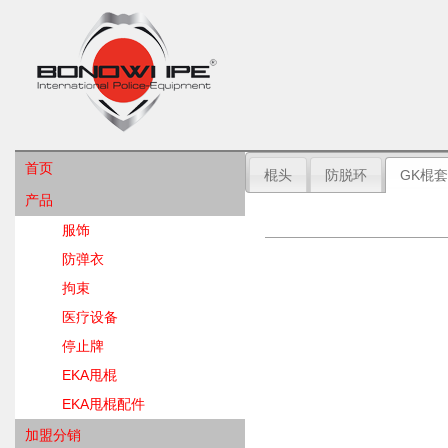
首页
棍头
防脱环
GK棍套
关于我们
产品
联系我们
服饰
防弹衣
拘束
医疗设备
停止牌
EKA甩棍
EKA甩棍配件
加盟分销