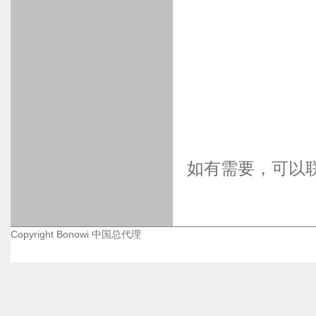
如有需要，可以
Copyright Bonowi 中国总代理