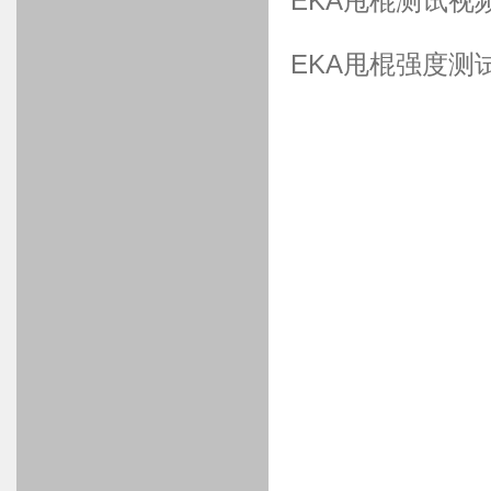
EKA甩棍测试视
EKA甩棍强度测