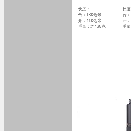
长度：
长度
合：180毫米
合：
开：410毫米
开：
重量：约
435克
重量