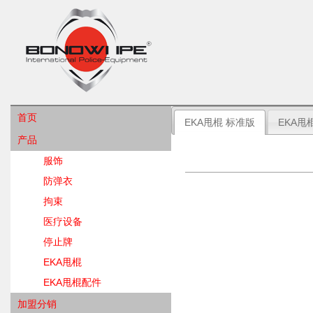
首页
EKA甩棍 标准版
EKA甩
关于我们
产品
联系我们
服饰
防弹衣
拘束
医疗设备
停止牌
EKA甩棍
EKA甩棍配件
加盟分销