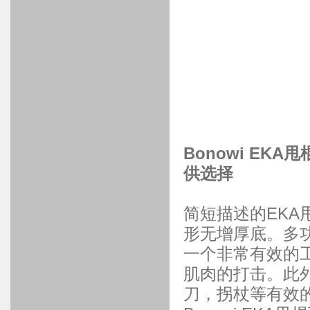
Bonowi EK
供选择
简短描述
的EK
形无增厚底。
多
一个非常有效的
肌肉的打击。
此
刀，拐杖等有效